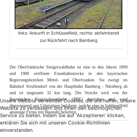
links: Ankunft in Schlüsselfeld, rechts: abfahrbereit
zur Rückfahrt nach Bamberg
Die Oberfränkische Steigerwaldbahn ist eine in den Jahren 1899
und 1900 eröffnete Eisenbahnstrecke in den bayerischen
Regierungsbezirken Mittel- und Oberfranken. Sie zweigt im
Bahnhof Strullendorf von der Hauptbahn Bamberg - Nürnberg ab
und ist insgesamt 32 km lang. Die Strecke wird von der
Bayerischen Regionaleisenbahn (BRE) betrieben und wird
Unsere Website verwendet Cookies, die uns helfen, unsere
überwiegend von Güterzügen befahren, welche eine in Schlüsselfeld
Website zu verbessern und Ihnen den bestmöglichen
ansässige Firma mit Baustahl beliefern.
Service zu bieten. Indem Sie auf 'Akzeptieren' klicken,
erklären Sie sich mit unseren Cookie-Richtlinien
einverstanden.